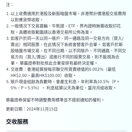
注：
以上收費適用於港股及新股暗盤市場，非港幣計價港股交易費用
以對應貨幣收取。
一般情况下交易窩輪、牛熊證、ETF、界內證時無需收取印花
稅，具體收取範圍請以香港交易所公佈為准。
如客戶於同一天以同一賬戶、同一通路及同一交易方向（買入/
賣出）相同股票，在此情况下系統會替客戶合單。 如客戶於新
股暗盤市場交易、在不同日期、以不同賬戶、不同通路、不同交
易方向（買入/賣出）或進行不同的股票交易，則不能視為合
單。 華贏證券對批核此合單安排有最終決定權。
交收費：香港結算按每宗聯交所買賣總值的0.002%（最低
HK$2.00，最高HK$100.00）收取。
賬戶現金結餘為負數時，會產生利息，年利率為10.5%（P +
5%，P = 5.5%）。 利息結算以天為單位，當月月結收取。
華贏證券保留不時調整費用標準並不提前通知的權利。
更新日期：2024年11月15日
交收服務