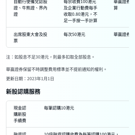
自動行使備兌認股
每宗收費100港元
華贏證券及
證、牛熊證、界內
及企業行動費每手
算
證
收取0.80港元，不
足一手按一手計算
出席股東大會及投
每次50港元
華贏證券
票
注：如股息不足30港元，則最多扣取全部股息。
華贏證券保留不時調整費用標準並不提前通知的權利。
更新日期：
2023年1月1日
新股認購服務
現金認
每筆認購10港元
購新股
手續費
融資認
10倍融資認購收費為每筆認購100港元，