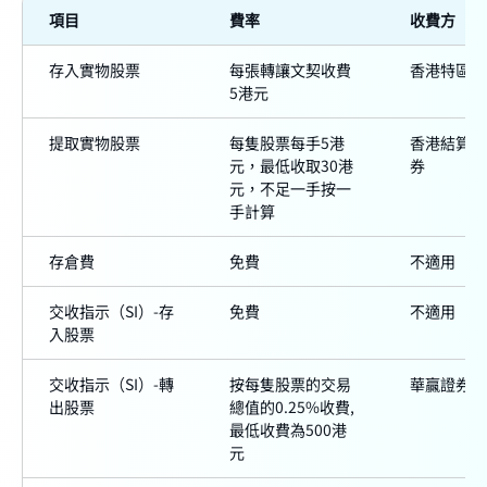
項目
費率
收費方
存入實物股票
每張轉讓文契收費
香港特區政
5港元
提取實物股票
每隻股票每手5港
香港結算及
元，最低收取30港
券
元，不足一手按一
手計算
存倉費
免費
不適用
交收指示（SI）-存
免費
不適用
入股票
交收指示（SI）-轉
按每隻股票的交易
華贏證券
出股票
總值的0.25%收費,
最低收費為500港
元